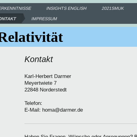
ERKENNTNISSE
INSIGHTS ENGLISH
2021SMUK
ONTAKT
IMPRESSUM
Relativität
Kontakt
Karl-Herbert Darmer
Meyertwiete 7
22848
Norderstedt
Telefon:
E-Mail: homa@darmer.de
Haben Sie Fragen, Wünsche oder Anregungen? Bi