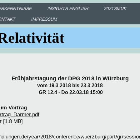
ERKENNTNISSE
INSIGHTS ENGLISH
2021SMUK
ONTAKT
IMPRESSUM
Relativität
Frühjahrstagung der DPG 2018 in Würzburg
vom 19.3.2018 bis 23.3.2018
GR 12.4 - Do 22.03.18 15:00
zum Vortrag
trag_Darmer.pdf
 [1.8 MB]
dlungen.de/year/2018/conference/wuerzburg/part/gr/session