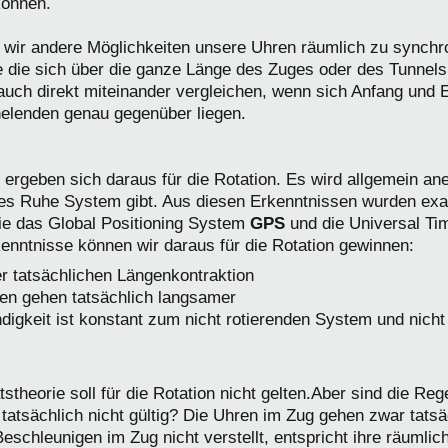
können.
 wir andere Möglichkeiten unsere Uhren räumlich zu synchro
e die sich über die ganze Länge des Zuges oder des Tunnels
auch direkt miteinander vergleichen, wenn sich Anfang und
nelenden genau gegenüber liegen.
geben sich daraus für die Rotation. Es wird allgemein ane
tes Ruhe System gibt. Aus diesen Erken
ntnissen wurden exa
e das Global Positioning System
GPS
und di
e Universal Ti
enntnisse können wir daraus für die Rotation gewinnen:
r tatsächlichen Längenkontraktion
en gehen tatsächlich langsamer
ndigkeit ist konstant zum nicht rotierenden System und nic
ätstheorie soll für die Rotation nicht gelten.Aber sind die Reg
er tatsächlich nicht gültig? Die Uhren im Zug gehen zwar tat
schleunigen im Zug nicht verstellt, entspricht ihre räumlic