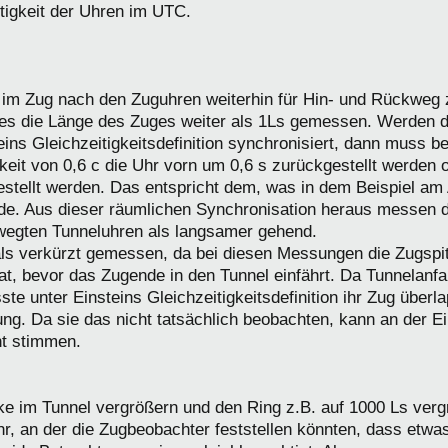
itigkeit der Uhren im UTC.
ht im Zug nach den Zuguhren weiterhin für Hin- und Rückwe
ges die Länge des Zuges weiter als 1Ls gemessen. Werden d
ins Gleichzeitigkeits­definition synchronisiert, dann muss b
eit von 0,6 c die Uhr vorn um 0,6 s zurückgestellt werden 
estellt werden. Das entspricht dem, was in dem Beispiel am 
e. Aus dieser räumlichen Synchronisation heraus messen 
wegten Tunneluhren als langsamer gehend.
als verkürzt gemessen, da bei diesen Messungen die Zugspi
hat, bevor das Zugende in den Tunnel einfährt. Da Tunnelan
e unter Einsteins Gleichzeitigkeits­definition ihr Zug überla
ung. Da sie das nicht tatsächlich beobachten, kann an der Ei
t stimmen.
 im Tunnel vergrößern und den Ring z.B. auf 1000 Ls vergr
, an der die Zugbeobachter feststellen könnten, dass etwas