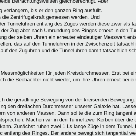
t beide Betrachtungsweisen gleichberechtigt. Aber
verlängern, bis er den ganzen Ring ausfüllt.
 die Zentrifugalkraft gemessen werden. Und
der Tunneluhren entlang des Zuges werden diese zwar als 
er Zug aber nach Umrundung des Ringes erneut in den Tunn
ng der selben Uhren ein erneuter eindeutiger Messwert ents
ellen, das auf den Tunneluhren in der Zwischenzeit tatsächli
s auf den Zuguhren und die Tunneluhren damit tatsächlich s
se Messmöglichkeiten für jeden Kreisdurchmesser. Erst bei ei
h die Beobachter nicht wieder, um ihre Uhren erneut bei ei
.
ich die geradlinige Bewegung von der kreisenden Bewegung.
ing den dreifachen Durchmesser unserer Galaxie hat. Lassen
fern von anderen Massen. Dann sollte die zum Ring tangenti
tsprechen. Machen wir in den Tunnel zwei Kerben über die 
 kann. Zunächst ruhen zwei 1 Ls lange Züge in dem Tunnel. 
6 c entlang des Ringes. Der andere bewegt sich tangential 