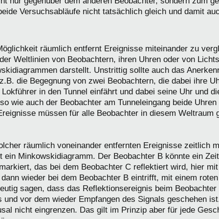
ht nur gegenüber dem anderen Beobachter, sondern zum g
beide Versuchsabläufe nicht tatsächlich gleich und damit au
öglichkeit räumlich entfernt Ereignisse miteinander zu vergl
der Weltlinien von Beobachtern, ihren Uhren oder von Lichts
ski­diagrammen darstellt. Unstrittig sollte auch das Anerke
z.B. die Begegnung von zwei Beobachtern, die dabei ihre Uh
Lokführer in den Tunnel einfährt und dabei seine Uhr und d
, so wie auch der Beobachter am Tunneleingang beide Uhren 
Ereignisse müssen für alle Beobachter in diesem Weltraum 
lcher räumlich voneinander entfernten Ereignisse zeitlich m
gt ein Minkowski­diagramm. Der Beobachter B könnte ein Zeit
markiert, das bei dem Beobachter C reflektiert wird, hier mi
dann wieder bei dem Beobachter B eintrifft, mit einem roten
deutig sagen, dass das Reflektionsereignis beim Beobachte
 und vor dem wieder Empfangen des Signals geschehen ist
usal nicht eingrenzen. Das gilt im Prinzip aber für jede Gesc